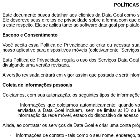
POLÍTICAS
Este documento busca detalhar aos clientes da Data
Goal
como su
Ele descreve seus direitos de privacidade sobre a forma com que 
a este respeito. Ela se aplica tanto ao software data
goal
por plataf
Escopo e Consentimento
Você aceita essa Política de Privacidade ao criar ou acessar su
nosso aplicativo para dispositivos móveis (coletivamente "Serviço
Esta Política de Privacidade regula o uso dos Serviços Data
Goal
divulgando uma versão revisada.
A versão revisada entrará em vigor assim que postada e será info
Coleta de informações pessoais
Coletamos, com sua autorização, os seguintes tipos de informações 
·
Informações que coletamos automaticamente
: quando v
enviadas a Data
Goal
incluem, sem se limitar a: ID ou id
informação da rede móvel, estado do dispositivo de acesso 
Ainda, ao contratar os serviços da Data
Goal
e criar uma conta pró
·
Informações de contato - tais como o seu nome, endereço, t