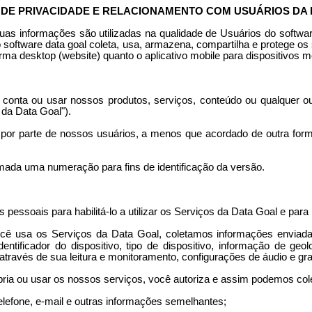
 DE PRIVACIDADE E RELACIONAMENTO COM USUÁRIOS DA
as informações são utilizadas na qualidade de Usuários do softwa
o software data
goal
coleta, usa, armazena, compartilha e protege os
orma desktop (website) quanto o aplicativo mobile para dispositivos
a conta ou usar nossos produtos, serviços, conteúdo ou qualquer o
s da Data
Goal
").
por parte de nossos usuários, a menos que acordado de outra form
rmada uma numeração para fins de identificação da versão.
pessoais para habilitá-lo a utilizar os Serviços da Data
Goal
e para 
ocê usa os Serviços da Data
Goal
, coletamos informações enviada
entificador do dispositivo, tipo de dispositivo, informação de geol
através de sua leitura e monitoramento, configurações de áudio e gr
pria ou usar os nossos serviços, você autoriza e assim podemos cole
elefone, e-mail e outras informações semelhantes;