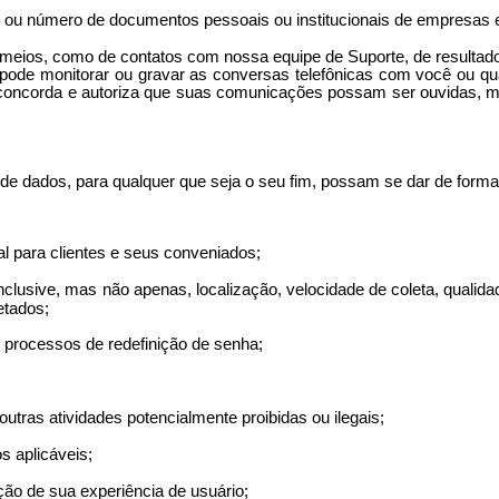
 ou número de documentos pessoais ou institucionais de empresas 
eios, como de contatos com nossa equipe de Suporte, de resultados 
pode monitorar ou gravar as conversas telefônicas com você ou q
 concorda e autoriza que suas comunicações possam ser ouvidas, mo
de dados, para qualquer que seja o seu fim, possam se dar de forma 
al
para clientes e seus conveniados;
lusive, mas não apenas, localização, velocidade de coleta, qualidad
etados;
e processos de redefinição de senha;
outras atividades potencialmente proibidas ou ilegais;
os aplicáveis;
ão de sua experiência de usuário;