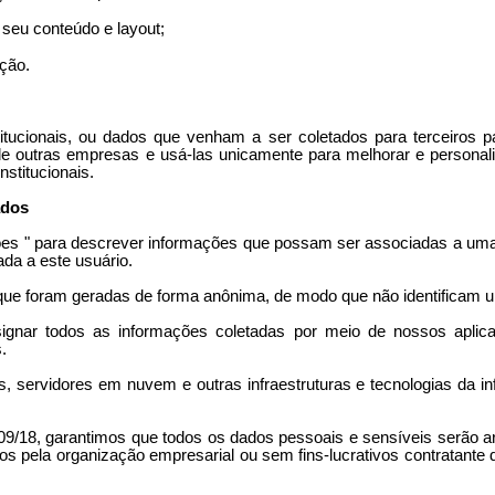
 seu conteúdo e layout;
ação.
ucionais, ou dados que venham a ser coletados para terceiros pa
 outras empresas e usá-las unicamente para melhorar e personali
stitucionais.
ados
ações " para descrever informações que possam ser associadas a um
da a este usuário.
e foram geradas de forma anônima, de modo que não identificam um
ignar todos as informações coletadas por meio de nossos aplica
.
ervidores em nuvem e outras infraestruturas e tecnologias da info
09/18, garantimos que todos os dados pessoais e sensíveis serão ar
os pela organização empresarial ou sem fins-lucrativos contratante