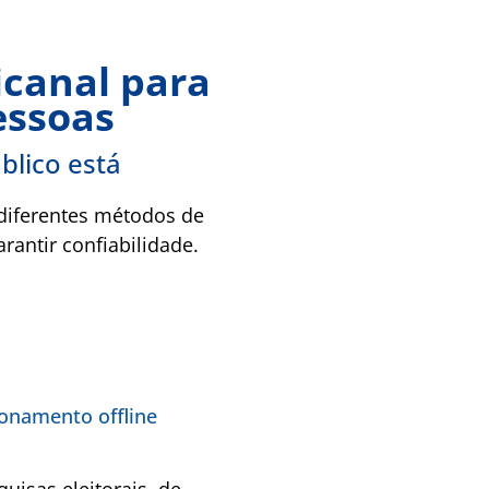
icanal para
essoas
blico está
 diferentes métodos de
rantir confiabilidade.
ionamento offline