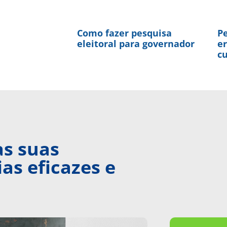
Como fazer pesquisa
Pe
eleitoral para governador
er
c
as suas
as eficazes e