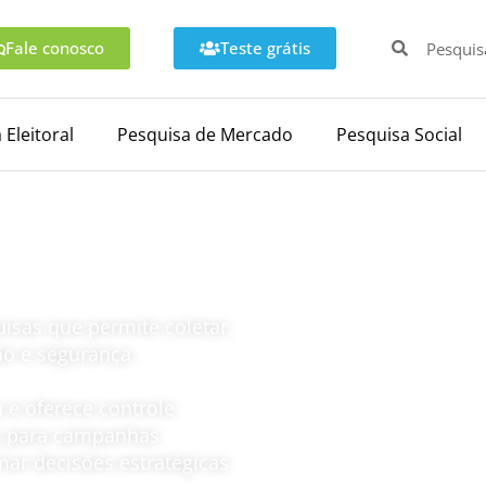
Fale conosco
Teste grátis
 Eleitoral
Pesquisa de Mercado
Pesquisa Social
nfiáveis e
isas que permite coletar,
ão e segurança.
 e oferece controle
is para campanhas
mar decisões estratégicas