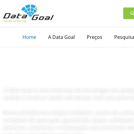
Home
A Data Goal
Preços
Pesquisa
Tecnologia para pesquisas co
auditáveis
A Data Goal é uma empresa de tecnologia em pesqu
auditar e analisar dados em tempo real com precis
Nossa plataforma integra múltiplos canais de coleta
completo da operação, garantindo dados confiáve
eleitorais, empresas e instituições que precisam to