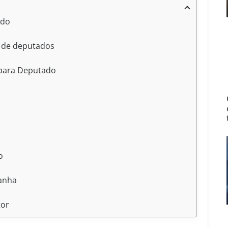
ado
s de deputados
 para Deputado
o
panha
tor